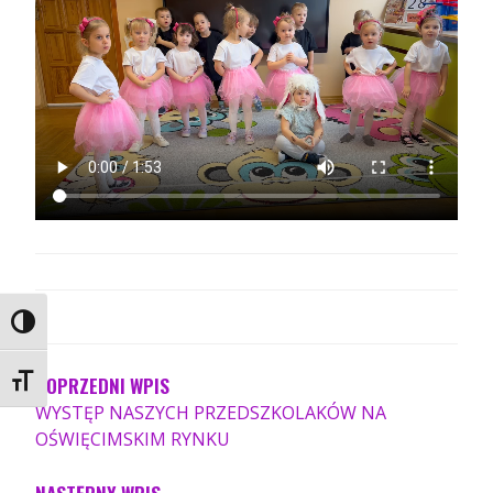
NAWIGACJA
PRZEŁĄCZ WYSOKI KONTRAST
WPISU
POPRZEDNI WPIS
ZMIEŃ ROZMIAR CZCIONEK
WYSTĘP NASZYCH PRZEDSZKOLAKÓW NA
OŚWIĘCIMSKIM RYNKU
NASTĘPNY WPIS