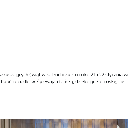
wzruszających świąt w kalendarzu. Co roku 21 i 22 stycznia wn
babć i dziadków, śpiewają i tańczą, dziękując za troskę, cie